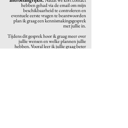
allerbelangrijkst.
Nadat we kort contact
hebben gehad via de email om mijn
beschikbaarheid te controleren en
eventuele eerste vragen te beantwoorden
plan ik graag een kennismakingsgesprek
met jullie in.
Tijdens dit gesprek hoor ik graag meer over
jullie wensen en welke plannen jullie
hebben. Vooral leer ik jullie graag beter
kennen als persoon en als koppel.
Ik vind het belangrijk dat ik er niet
alleen maar ben als videograaf tijdens
jullie bruiloft.
Ik ben er op alle momenten
van de dag voor jullie om te helpen waar ik
ook kan. Of dat nou is door moed in te
praten of een extra paar handen te bieden.
Ik heb enorm veel passie voor wat ik
doe
.
In de trouwbrochure geef ik meer
informatie over mijn werkwijze en neem ik
jullie stap
voor stap mee in mijn proces.